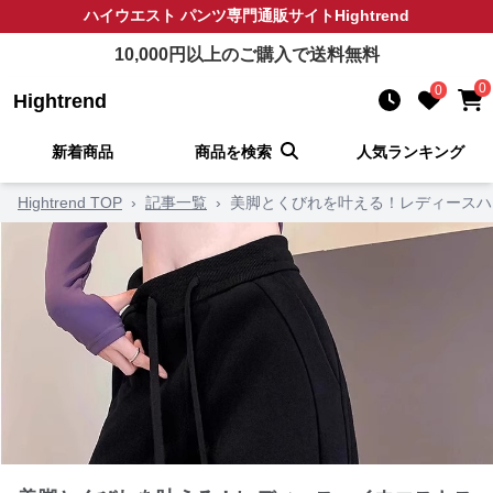
ハイウエスト パンツ
専門通販サイト
Hightrend
10,000
円以上のご購入で送料無料
0
0
Hightrend
新着商品
商品を検索
人気ランキング
Hightrend TOP
›
記事一覧
›
美脚とくびれを叶える！レディースハ