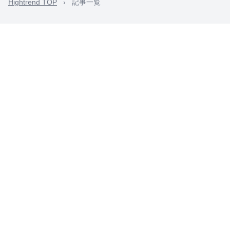
Hightrend TOP
›
記事一覧