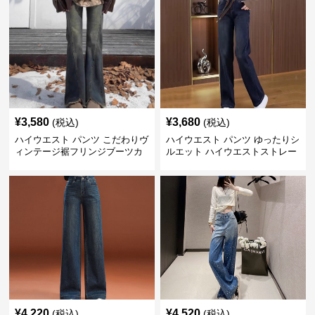
¥
3,580
¥
3,680
(税込)
(税込)
ハイウエスト パンツ こだわりヴ
ハイウエスト パンツ ゆったりシ
ィンテージ裾フリンジブーツカ
ルエット ハイウエストストレー
ットデニム
トデニム
¥
4,220
¥
4,520
(税込)
(税込)