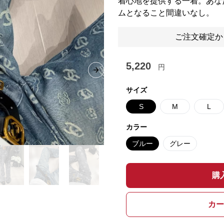
着心地を提供する一着。あな
ムとなること間違いなし。
ご注文確定か
5,220
円
Next slide
サイズ
S
M
L
カラー
ブルー
グレー
購
カー