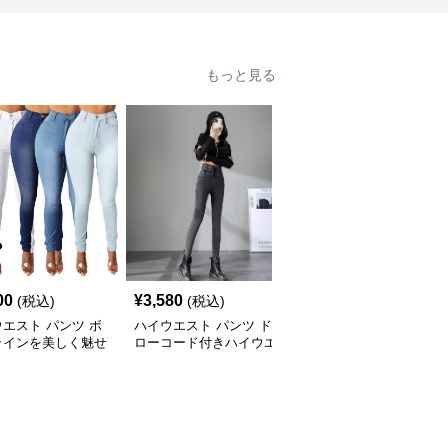
もっと見る
00
¥
3,580
¥
3,580
(税込)
(税込)
(税込)
エスト パンツ ボ
ハイウエスト パンツ ド
ハイウエスト パンツ こ
ラインを美しく魅せ
ローコード付きハイウエ
だわりヴィンテージ裾フ
イウエストデニム
ストデニム
リンジブーツカットデニ
ム