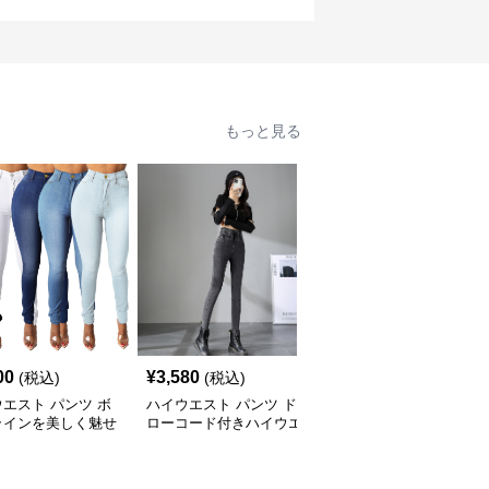
もっと見る
00
¥
3,580
¥
3,580
(税込)
(税込)
(税込)
エスト パンツ ボ
ハイウエスト パンツ ド
ハイウエスト パンツ こ
ラインを美しく魅せ
ローコード付きハイウエ
だわりヴィンテージ裾フ
イウエストデニム
ストデニム
リンジブーツカットデニ
ム