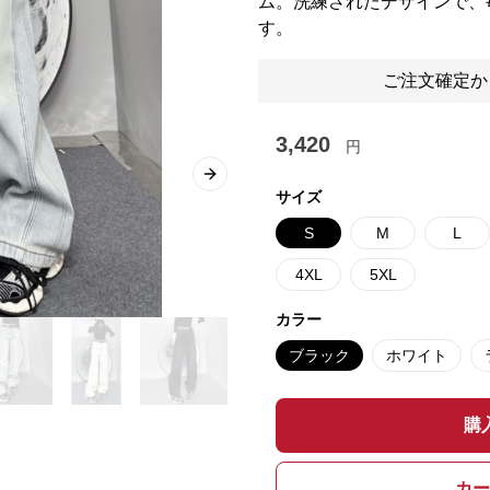
ム。洗練されたデザインで、
す。
ご注文確定か
3,420
円
Next slide
サイズ
S
M
L
4XL
5XL
カラー
ブラック
ホワイト
購
カー