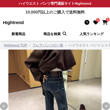
ハイウエスト パンツ
専門通販サイト
Hightrend
10,000
円以上のご購入で送料無料
0
0
Hightrend
新着商品
商品を検索
人気ランキング
Hightrend TOP
›
フレアパンツの一覧
›
ハイウエスト パンツ レト
Previous slide
Ne