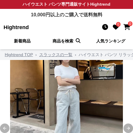
ハイウエスト パンツ
専門通販サイト
Hightrend
10,000
円以上のご購入で送料無料
0
0
Hightrend
新着商品
商品を検索
人気ランキング
Hightrend TOP
›
スラックスの一覧
›
ハイウエスト パンツ リラッ
Previous slide
Ne