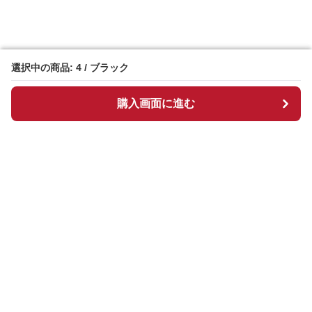
選択中の商品: 4 / ブラック
選択中の商品: 4 / ブラック
購入画面に進む
購入画面に進む
Hightrend
について