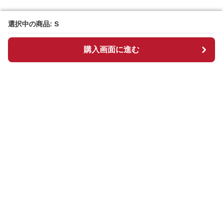
選択中の商品: S
選択中の商品: S
購入画面に進む
購入画面に進む
Hightrend
について
会社概要