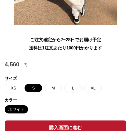
ご注文確定から7~28日でお届け予定
送料は1注文あたり
1000
円かかります
4,560
円
サイズ
XS
S
M
L
XL
カラー
ホワイト
購入画面に進む