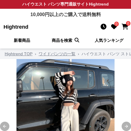
ハイウエスト パンツ
専門通販サイト
Hightrend
10,000
円以上のご購入で送料無料
0
0
Hightrend
新着商品
商品を検索
人気ランキング
Hightrend TOP
›
ワイドパンツの一覧
›
ハイウエスト パンツ ス
Previous slide
Ne