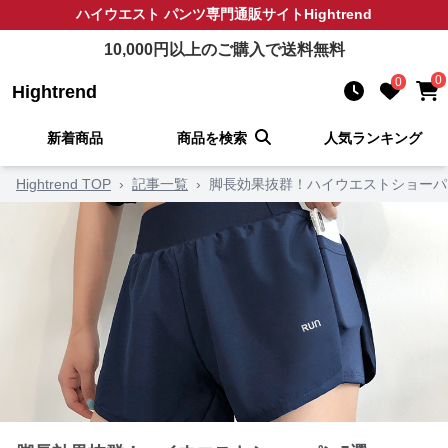
ハイウエスト パンツ
専門通販サイト
Hightrend
10,000
円以上のご購入で送料無料
0
0
Hightrend
新着商品
商品を検索
人気ランキング
Hightrend TOP
›
記事一覧
›
脚長効果抜群！ハイウエストショーパ