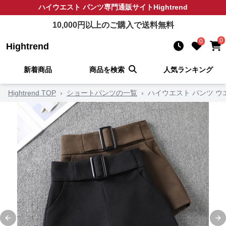
ハイウエスト パンツ
専門通販サイト
Hightrend
10,000
円以上のご購入で送料無料
0
0
Hightrend
新着商品
商品を検索
人気ランキング
Hightrend TOP
›
ショートパンツの一覧
›
ハイウエスト パンツ 
Previous slide
Ne