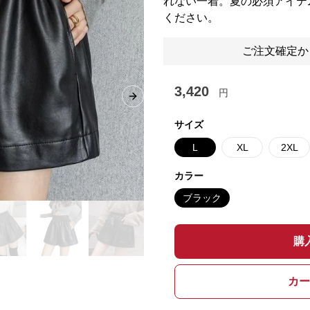
れない一着。夏の必須アイテ
ください。
ご注文確定か
3,420
円
Next slide
サイズ
L
XL
2XL
カラー
ブラック
購
カー