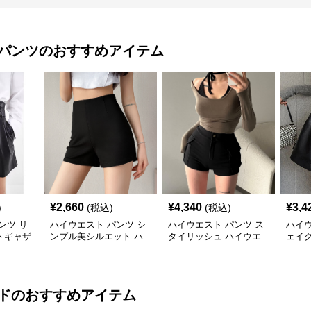
パンツ
のおすすめアイテム
¥
2,660
¥
4,340
¥
3,4
)
(税込)
(税込)
ンツ リ
ハイウエスト パンツ シ
ハイウエスト パンツ ス
ハイウ
トギャザ
ンプル美シルエット ハ
タイリッシュ ハイウエ
ェイ
ツ
イウエストショートパン
ストショートパンツ
スト
ツ
ド
のおすすめアイテム