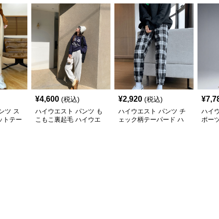
¥
4,600
¥
2,920
¥
7,7
(税込)
(税込)
ンツ ス
ハイウエスト パンツ も
ハイウエスト パンツ チ
ハイウ
ットテー
こもこ裏起毛 ハイウエ
ェック柄テーパード ハ
ポー
ストパンツ
イウエストパンツ
エス