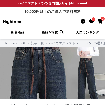
ハイウエスト パンツ
専門通販サイト
Hightrend
10,000
円以上のご購入で送料無料
0
0
Hightrend
新着商品
商品を検索
人気ランキング
Hightrend TOP
›
記事一覧
›
ハイウエストストレートパンツ5選！