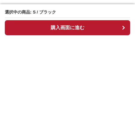
選択中の商品: S / ブラック
選択中の商品: S / ブラック
購入画面に進む
購入画面に進む
Hightrend
について
会社概要