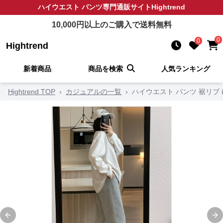
ハイウエスト パンツ
専門通販サイト
Hightrend
10,000
円以上のご購入で送料無料
0
0
Hightrend
新着商品
商品を検索
人気ランキング
Hightrend TOP
›
カジュアルの一覧
›
ハイウエスト パンツ 裾リブ
Previous slide
Ne