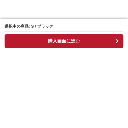
選択中の商品: S / ブラック
選択中の商品: S / ブラック
購入画面に進む
購入画面に進む
Hightrend
について