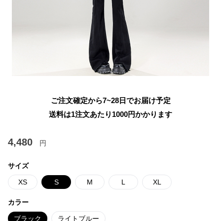
ご注文確定から7~28日でお届け予定
送料は1注文あたり
1000
円かかります
4,480
円
サイズ
XS
S
M
L
XL
カラー
ブラック
ライトブルー