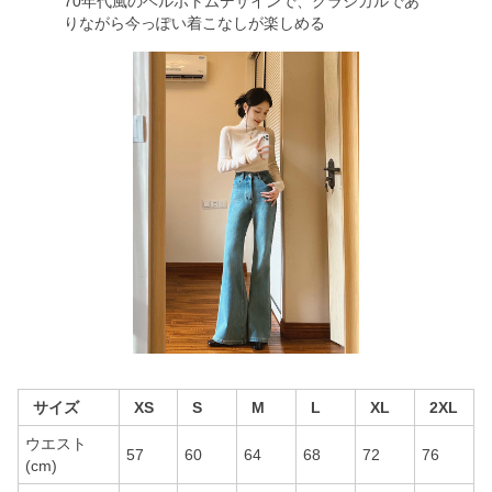
70年代風のベルボトムデザインで、クラシカルであ
りながら今っぽい着こなしが楽しめる
サイズ
XS
S
M
L
XL
2XL
ウエスト
57
60
64
68
72
76
(cm)