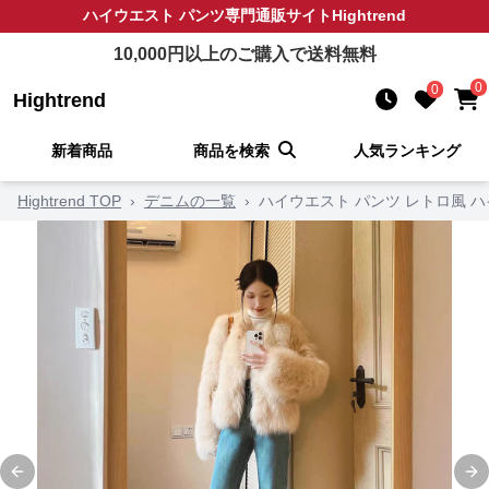
ハイウエスト パンツ
専門通販サイト
Hightrend
10,000
円以上のご購入で送料無料
0
0
Hightrend
新着商品
商品を検索
人気ランキング
Hightrend TOP
›
デニムの一覧
›
ハイウエスト パンツ レトロ風 
Previous slide
Ne