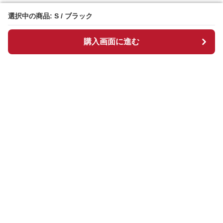
選択中の商品: S / ブラック
選択中の商品: S / ブラック
購入画面に進む
購入画面に進む
Hightrend
について
会社概要
利用規約