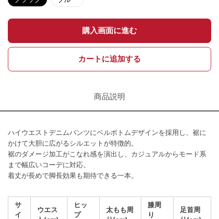
購入画面に進む
カートに追加する
商品説明
ハイウエストデニムパンツにベルボトムデザインを採用し、裾に
かけて大胆に広がるシルエットが特徴的。
裾のダメージ加工がこなれ感を演出し、カジュアルからモード系
まで幅広いコーデに対応。
着丈が長めで脚長効果も期待できる一本。
サ
ヒッ
膝周
ウエス
太もも周
足首周
イ
プ
り