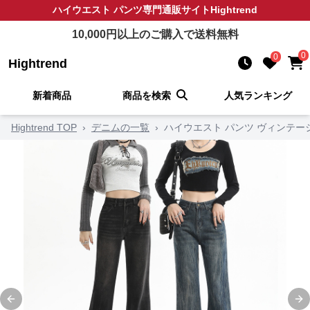
ハイウエスト パンツ
専門通販サイト
Hightrend
10,000
円以上のご購入で送料無料
0
0
Hightrend
新着商品
商品を検索
人気ランキング
Hightrend TOP
›
デニムの一覧
›
ハイウエスト パンツ ヴィンテ
Previous slide
Ne