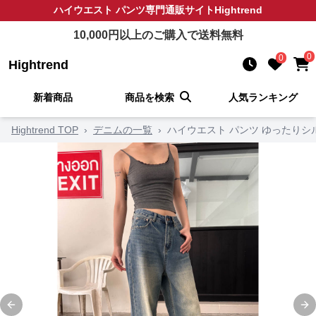
ハイウエスト パンツ
専門通販サイト
Hightrend
10,000
円以上のご購入で送料無料
0
0
Hightrend
新着商品
商品を検索
人気ランキング
Hightrend TOP
›
デニムの一覧
›
ハイウエスト パンツ ゆったりシ
Previous slide
Ne