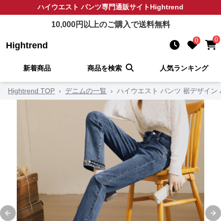
ハイウエスト パンツ
専門通販サイト
Hightrend
10,000
円以上のご購入で送料無料
0
0
Hightrend
新着商品
商品を検索
人気ランキング
Hightrend TOP
›
デニムの一覧
›
ハイウエスト パンツ 裾デザイン
Previous slide
Ne