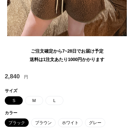
ご注文確定から7~28日でお届け予定
送料は1注文あたり
1000
円かかります
2,840
円
サイズ
S
M
L
カラー
ブラック
ブラウン
ホワイト
グレー