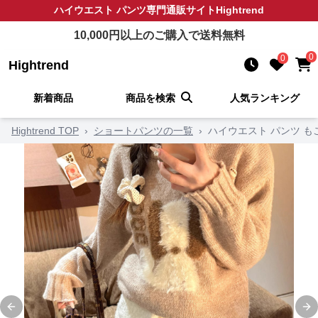
ハイウエスト パンツ
専門通販サイト
Hightrend
10,000
円以上のご購入で送料無料
0
0
Hightrend
新着商品
商品を検索
人気ランキング
Hightrend TOP
›
ショートパンツの一覧
›
ハイウエスト パンツ 
Previous slide
Ne