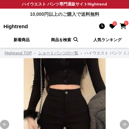
ハイウエスト パンツ
専門通販サイト
Hightrend
10,000
円以上のご購入で送料無料
0
0
Hightrend
新着商品
商品を検索
人気ランキング
Hightrend TOP
›
ショートパンツの一覧
›
ハイウエスト パンツ 
Previous slide
Ne