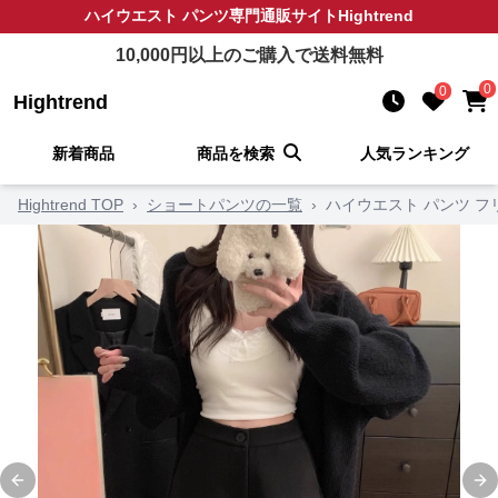
ハイウエスト パンツ
専門通販サイト
Hightrend
10,000
円以上のご購入で送料無料
0
0
Hightrend
新着商品
商品を検索
人気ランキング
Hightrend TOP
›
ショートパンツの一覧
›
ハイウエスト パンツ 
Previous slide
Ne