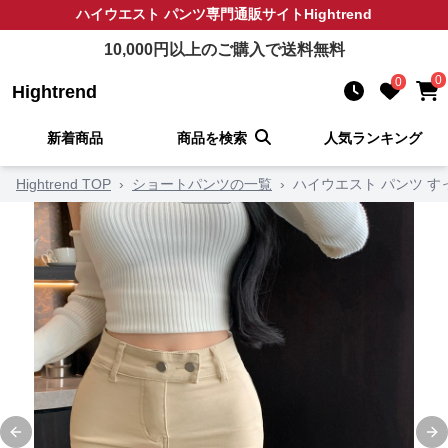
ハイウエスト パンツ
専門通販サイト
Hightrend
10,000
円以上のご購入で送料無料
0
0
Hightrend
新着商品
商品を検索
人気ランキング
Hightrend TOP
›
ショートパンツの一覧
›
ハイウエスト パンツ 
Previous slide
Ne