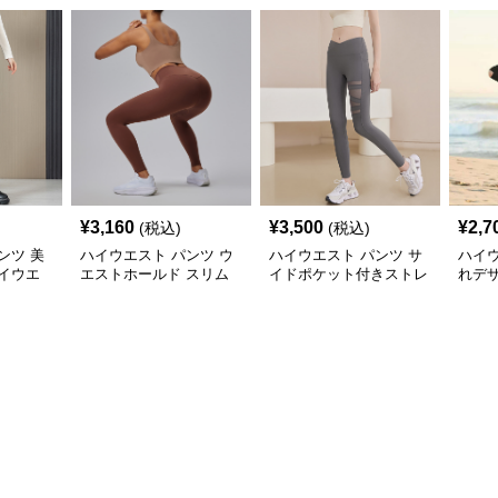
¥
3,160
¥
3,500
¥
2,7
(税込)
(税込)
ンツ 美
ハイウエスト パンツ ウ
ハイウエスト パンツ サ
ハイウ
イウエ
エストホールド スリム
イドポケット付きストレ
れデ
ンツ
フィットレギンス
ッチフィットパンツ
トス