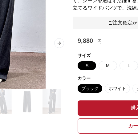
く、シーンを選ばず活躍する
立てるワイドパンツで、洗練
ご注文確定か
9,880
円
Next slide
サイズ
S
M
L
カラー
ブラック
ホワイト
購
カー