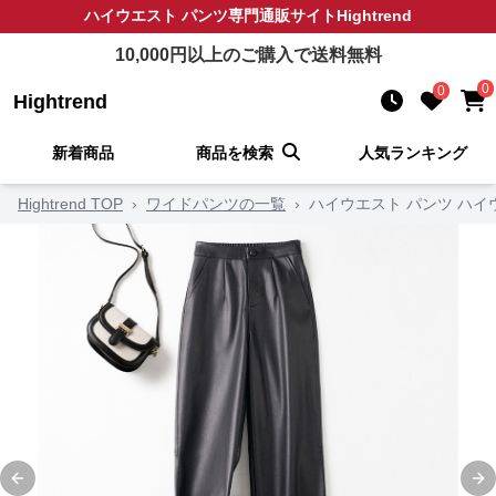
ハイウエスト パンツ
専門通販サイト
Hightrend
10,000
円以上のご購入で送料無料
0
0
Hightrend
新着商品
商品を検索
人気ランキング
Hightrend TOP
›
ワイドパンツの一覧
›
ハイウエスト パンツ ハ
Previous slide
Ne