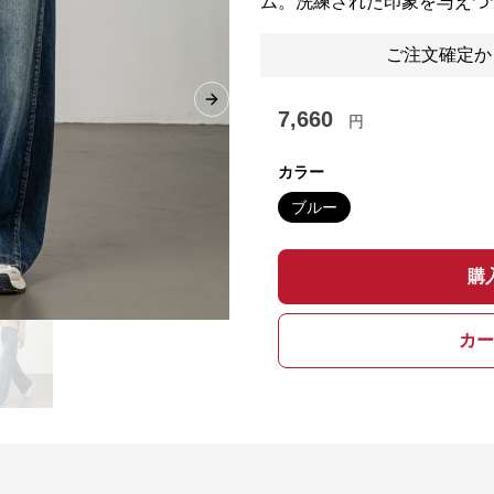
ム。洗練された印象を与えつ
ご注文確定か
Next slide
7,660
円
カラー
ブルー
購
カー