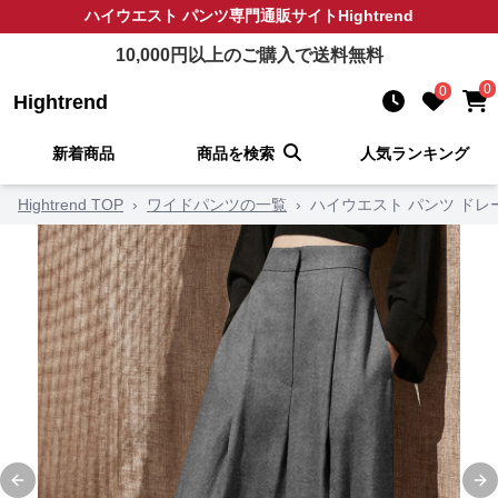
ハイウエスト パンツ
専門通販サイト
Hightrend
10,000
円以上のご購入で送料無料
0
0
Hightrend
新着商品
商品を検索
人気ランキング
Hightrend TOP
›
ワイドパンツの一覧
›
ハイウエスト パンツ ド
Previous slide
Ne