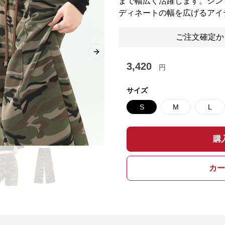
まで幅広く活躍します。シン
ディネートの幅を広げるアイ
ご注文確定か
Next slide
3,420
円
サイズ
S
M
L
購
カー