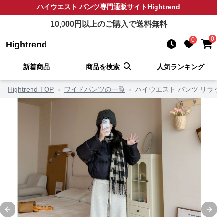
ハイウエスト パンツ
専門通販サイト
Hightrend
10,000
円以上のご購入で送料無料
0
0
Hightrend
新着商品
商品を検索
人気ランキング
Hightrend TOP
›
ワイドパンツの一覧
›
ハイウエスト パンツ リラ
Previous slide
Ne