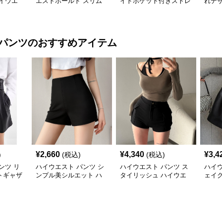
イウエ
エストホールド スリム
イドポケット付きストレ
れデ
ンツ
フィットレギンス
ッチフィットパンツ
トス
パンツ
のおすすめアイテム
¥
2,660
¥
4,340
¥
3,4
)
(税込)
(税込)
ンツ リ
ハイウエスト パンツ シ
ハイウエスト パンツ ス
ハイウ
トギャザ
ンプル美シルエット ハ
タイリッシュ ハイウエ
ェイ
ツ
イウエストショートパン
ストショートパンツ
スト
ツ