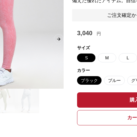
備えた優れたアイテム。自信
ご注文確定か
3,040
円
Next slide
サイズ
S
M
L
カラー
ブラック
ブルー
グ
購
カー