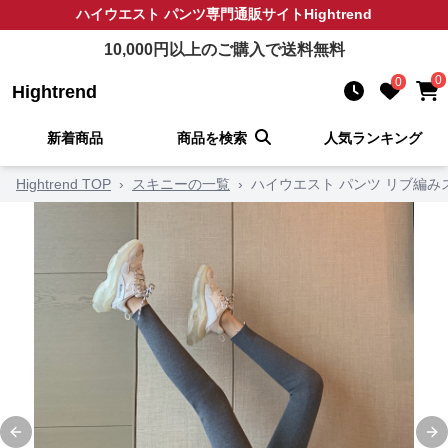
ハイウエスト パンツ
専門通販サイト
Hightrend
10,000
円以上のご購入で送料無料
0
0
Hightrend
新着商品
商品を検索
人気ランキング
Hightrend TOP
›
スキニーの一覧
›
ハイウエスト パンツ リブ編
Previous slide
Ne