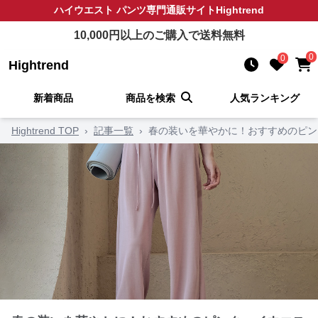
ハイウエスト パンツ
専門通販サイト
Hightrend
10,000
円以上のご購入で送料無料
0
0
Hightrend
新着商品
商品を検索
人気ランキング
Hightrend TOP
›
記事一覧
›
春の装いを華やかに！おすすめのピン