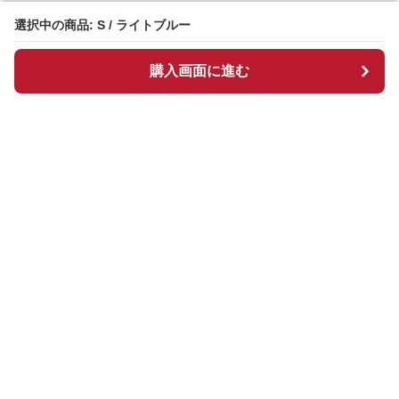
選択中の商品: S / ライトブルー
選択中の商品: S / ライトブルー
購入画面に進む
購入画面に進む
Hightrend
について
会社概要
利用規約