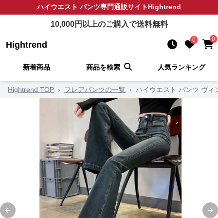
ハイウエスト パンツ
専門通販サイト
Hightrend
10,000
円以上のご購入で送料無料
0
0
Hightrend
新着商品
商品を検索
人気ランキング
Hightrend TOP
›
フレアパンツの一覧
›
ハイウエスト パンツ ヴ
Previous slide
Ne