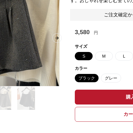
す。おしゃれを楽しむ全ての
ご注文確定か
3,580
円
Next slide
サイズ
S
M
L
カラー
ブラック
グレー
購
カー