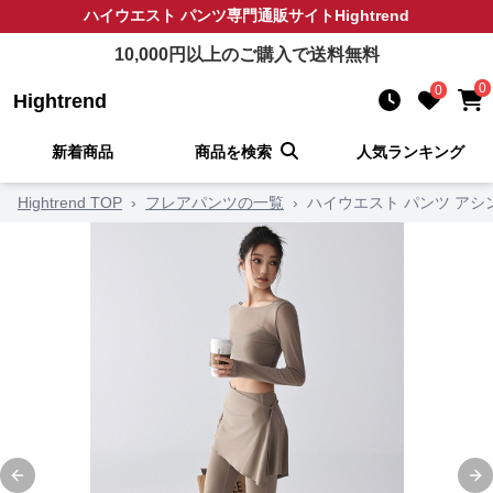
ハイウエスト パンツ
専門通販サイト
Hightrend
10,000
円以上のご購入で送料無料
0
0
Hightrend
新着商品
商品を検索
人気ランキング
Hightrend TOP
›
フレアパンツの一覧
›
ハイウエスト パンツ ア
Previous slide
Ne