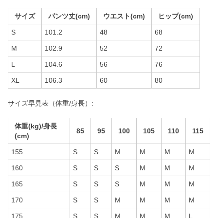
サイズ
パンツ丈(cm)
ウエスト(cm)
ヒップ(cm)
S
101.2
48
68
M
102.9
52
72
L
104.6
56
76
XL
106.3
60
80
サイズ早見表（体重/身長）:
体重(kg)/身長
85
95
100
105
110
115
(cm)
155
S
S
M
M
M
M
160
S
S
S
M
M
M
165
S
S
S
M
M
M
170
S
S
M
M
M
M
175
S
S
M
M
M
L